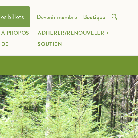
es billets
Devenir membre
Boutique

À PROPOS
ADHÉRER/RENOUVELER +
DE
SOUTIEN