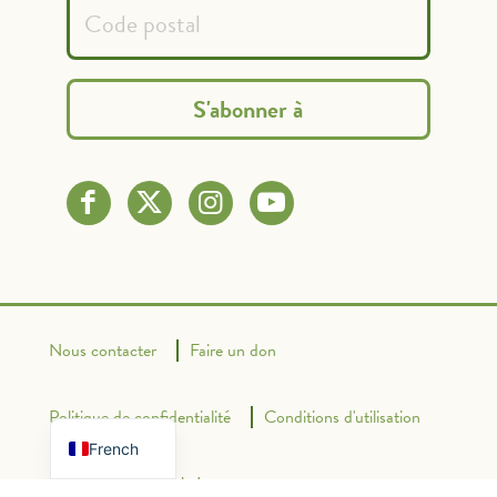
Nous contacter
Faire un don
Spanish
English
Politique de confidentialité
Conditions d'utilisation
French
Powered By Graphic Lux