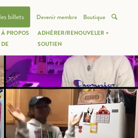
es billets
Devenir membre
Boutique

À PROPOS
ADHÉRER/RENOUVELER +
DE
SOUTIEN