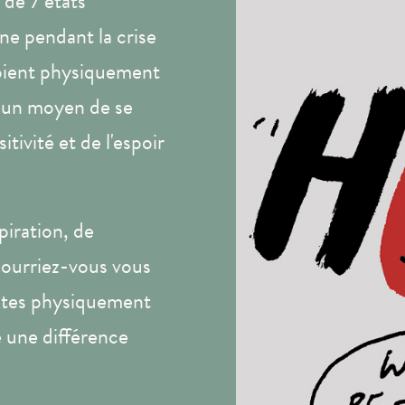
 de 7 états
ine pendant la crise
oient physiquement
vé un moyen de se
itivité et de l'espoir
iration, de
 pourriez-vous vous
 êtes physiquement
e une différence