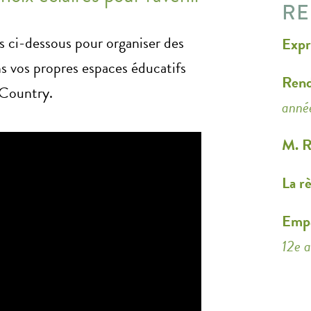
RE
ns ci-dessous pour organiser des
Expr
 vos propres espaces éducatifs
Rend
 Country.
anné
M. R
La rè
Empa
12e 