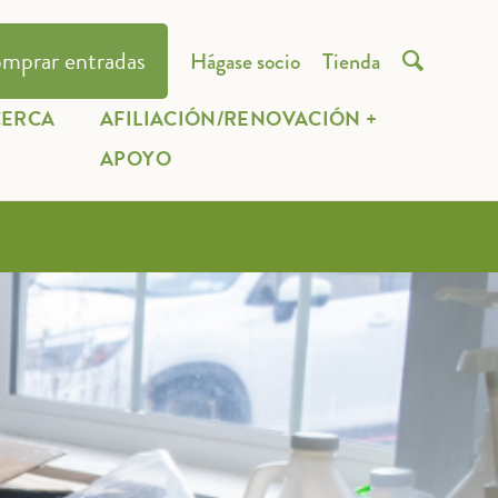
mprar entradas
Hágase socio
Tienda

CERCA
AFILIACIÓN/RENOVACIÓN +
E
APOYO