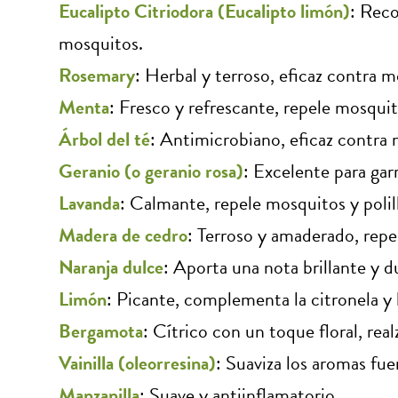
Eucalipto Citriodora (Eucalipto limón)
: Rec
mosquitos.
Rosemary
: Herbal y terroso, eficaz contra 
Menta
: Fresco y refrescante, repele mosquit
Árbol del té
: Antimicrobiano, eficaz contra 
Geranio (o geranio rosa)
: Excelente para gar
Lavanda
: Calmante, repele mosquitos y polill
Madera de cedro
: Terroso y amaderado, repel
Naranja dulce
: Aporta una nota brillante y d
Limón
: Picante, complementa la citronela y 
Bergamota
: Cítrico con un toque floral, real
Vainilla (oleorresina)
: Suaviza los aromas fue
Manzanilla
: Suave y antiinflamatorio.