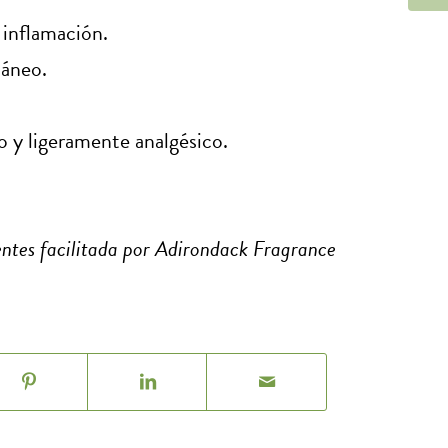
a inflamación.
táneo.
o y ligeramente analgésico.
ientes facilitada por Adirondack Fragrance