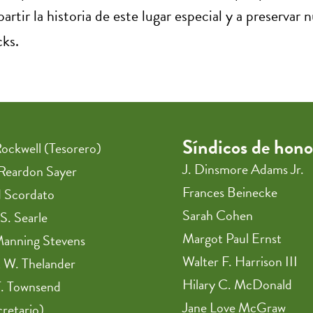
tir la historia de este lugar especial y a preservar 
cks.
Síndicos de hono
ockwell (Tesorero)
J. Dinsmore Adams Jr.
Reardon Sayer
Frances Beinecke
d Scordato
Sarah Cohen
S. Searle
Margot Paul Ernst
Manning Stevens
Walter F. Harrison III
 W. Thelander
Hilary C. McDonald
T. Townsend
Jane Love McGraw
retario)