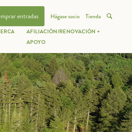
mprar entradas
Hágase socio
Tienda

CERCA
AFILIACIÓN/RENOVACIÓN +
E
APOYO