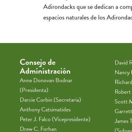
Adirondacks que se dedican a compar
espacios naturales de los Adironda
Consejo de
David R
Administración
Nancy 
Anne Donovan Bodnar
Richar
(Presidenta)
Robert 
Darcie Corbin (Secretaria)
Scott 
Anthony Catsimatides
Garrett
Peter J. Falco (Vicepresidente)
James 
Drew C. Forhan
(Subsec