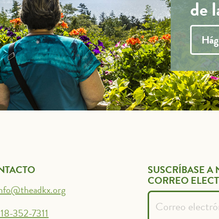
de 
Hág
NTACTO
SUSCRÍBASE A 
CORREO ELEC
info@theadkx.org
18-352-7311