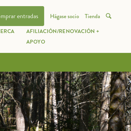
mprar entradas
Hágase socio
Tienda

CERCA
AFILIACIÓN/RENOVACIÓN +
E
APOYO