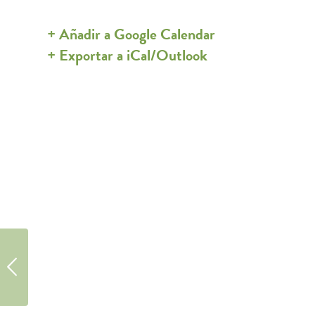
+ Añadir a Google Calendar
+ Exportar a iCal/Outlook
Coney Mountain
con Ed Kanze