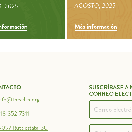
AGOSTO, 2025
, 2025
nformación
Más información
NTACTO
SUSCRÍBASE A 
CORREO ELEC
info@theadkx.org
18-352-7311
9097 Ruta estatal 30