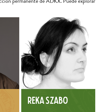
olección permanente de ADKX. Puede explorar
i
Réka Szabó