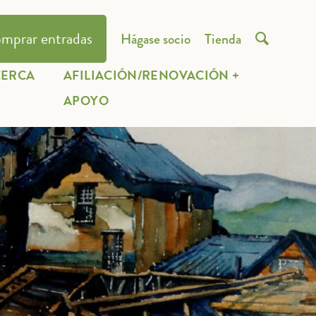
mprar entradas
Hágase socio
Tienda

CERCA
AFILIACIÓN/RENOVACIÓN +
E
APOYO