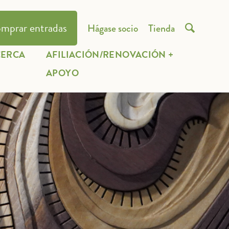
mprar entradas
Hágase socio
Tienda

CERCA
AFILIACIÓN/RENOVACIÓN +
E
APOYO