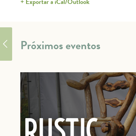
+ Exportar a iCal/Outlook
Sendero Minnow
Próximos eventos
Pond con Susan
Hopkins