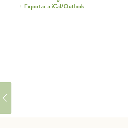
+ Exportar a iCal/Outlook
Taller de
fabricación de
remos