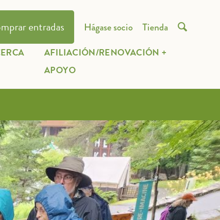
mprar entradas
Hágase socio
Tienda

CERCA
AFILIACIÓN/RENOVACIÓN +
E
APOYO