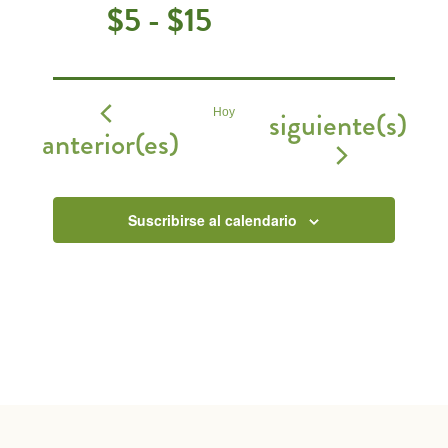
$5 - $15
Eventos
siguiente(s)
Hoy
Eventos
anterior(es)
Suscribirse al calendario