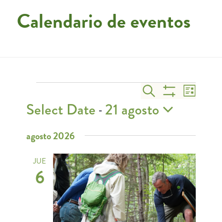
Calendario de eventos
Eventos
Navegación
Navega
Buscar
Lista
de
de
Mostrar
Select Date
21 agosto
 - 
vistas
búsqueda
Filtros
de
Seleccionar
agosto 2026
y
Evento
fecha.
vistas
JUE
de
6
Eventos