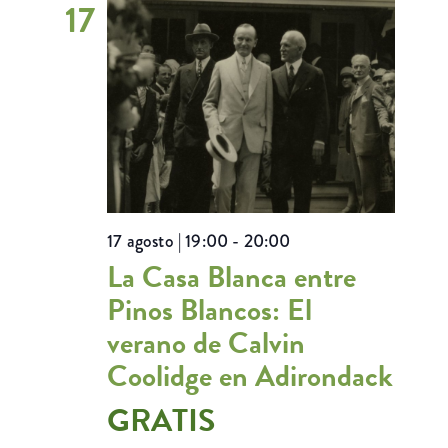
17
17 agosto | 19:00
-
20:00
La Casa Blanca entre
Pinos Blancos: El
verano de Calvin
Coolidge en Adirondack
GRATIS