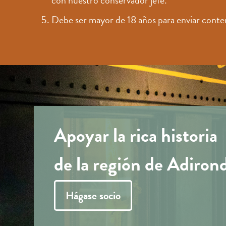
con nuestro conservador jefe.
Debe ser mayor de 18 años para enviar conte
Apoyar la rica historia
de la región de Adiron
Hágase socio