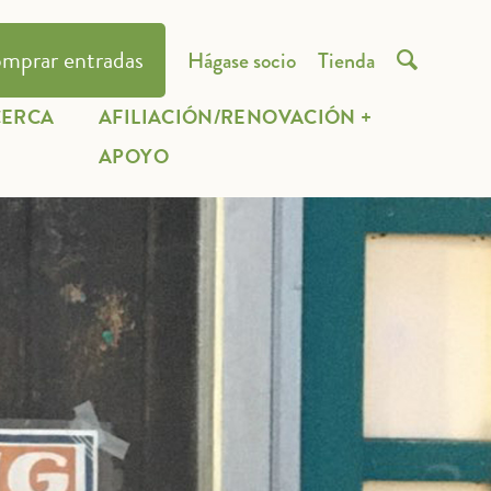
mprar entradas
Hágase socio
Tienda

CERCA
AFILIACIÓN/RENOVACIÓN +
E
APOYO