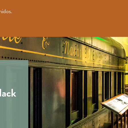
nidos.
dack