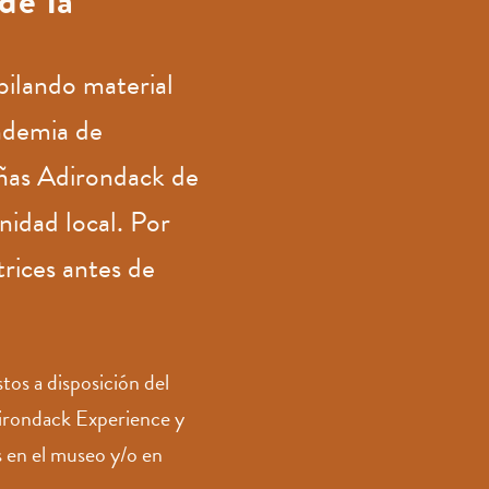
de la
pilando material
ndemia de
añas Adirondack de
nidad local. Por
trices antes de
tos a disposición del
dirondack Experience y
s en el museo y/o en