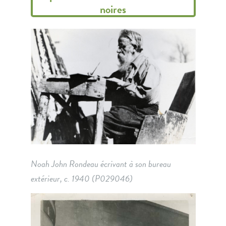
noires
Noah John Rondeau écrivant à son bureau
extérieur, c. 1940
(P029046)