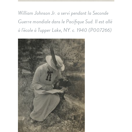
William Johnson Jr. a servi pendant la Seconde
Guerre mondiale dans le Pacifique Sud. Il est allé
à l'école à Tupper Lake, NY. c. 1940 (P007266)