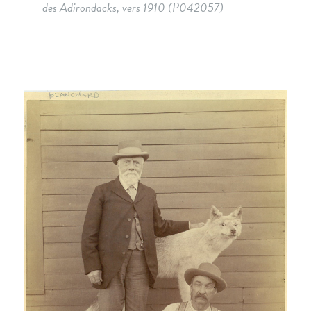
des Adirondacks, vers 1910 (P042057)