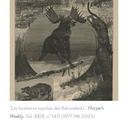
"Les locataires expulsés des Adirondacks",
Harper's
Weekly
, Vol. XXIX, n° 1471 (1977.196.0005)