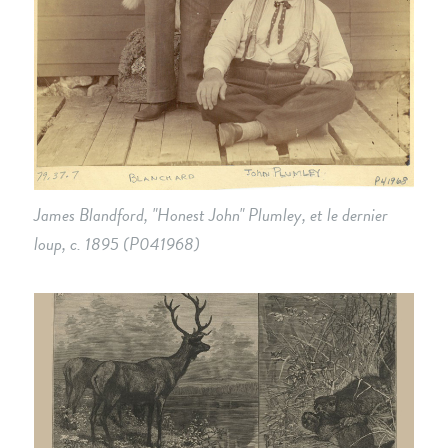
James Blandford, "Honest John" Plumley, et le dernier
loup, c. 1895 (P041968)