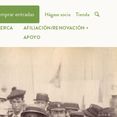
mprar entradas
Hágase socio
Tienda

CERCA
AFILIACIÓN/RENOVACIÓN +
E
APOYO