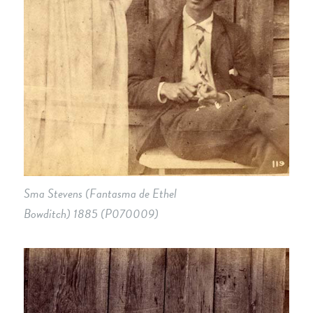
Sma Stevens (Fantasma de Ethel
Bowditch)
1885
(P070009)